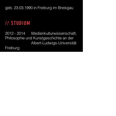
geb.
23.03.1990
in Freiburg im Breisgau
// STUDIUM
2012 - 2014
Medienkulturwissenschaft,
Philosophie und Kunstgeschichte an der
Albert-Ludwigs-Universität
Freiburg
2014 - 2019
Mediengestaltung und -
produktion an der Hochschule Offenburg
// AUSBILDUNG
2010 - 2012
Bankkaufmann mit
Zusatzqualifikation Finanzassistent
2016 - 2019
Gestalt-Psychotherapie am
Institut Gestalt Forum Freiburg